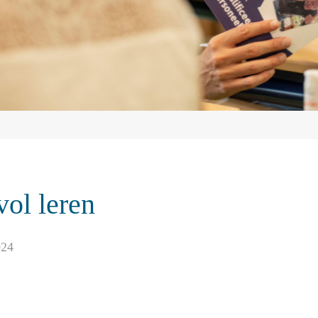
vol leren
024