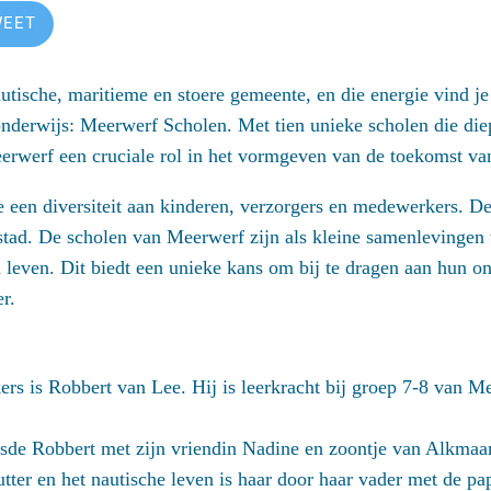
WEET
utische, maritieme en stoere gemeente, en die energie vind je 
nderwijs: Meerwerf Scholen. Met tien unieke scholen die die
erwerf een cruciale rol in het vormgeven van de toekomst va
 een diversiteit aan kinderen, verzorgers en medewerkers. D
e stad. De scholen van Meerwerf zijn als kleine samenlevinge
n leven. Dit biedt een unieke kans om bij te dragen aan hun o
r.
s is Robbert van Lee. Hij is leerkracht bij groep 7-8 van M
isde Robbert met zijn vriendin Nadine en zoontje van Alkmaa
utter en het nautische leven is haar door haar vader met de p