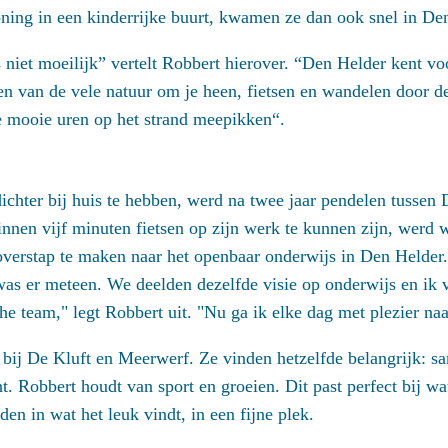
ing in een kinderrijke buurt, kwamen ze dan ook snel in Den
niet moeilijk” vertelt Robbert hierover. “Den Helder kent vo
en van de vele natuur om je heen, fietsen en wandelen door d
e mooie uren op het strand meepikken“.
chter bij huis te hebben, werd na twee jaar pendelen tussen
nnen vijf minuten fietsen op zijn werk te kunnen zijn, werd w
verstap te maken naar het openbaar onderwijs in Den Helder.
was er meteen. We deelden dezelfde visie op onderwijs en ik v
he team," legt Robbert uit. "Nu ga ik elke dag met plezier na
 bij De Kluft en Meerwerf. Ze vinden hetzelfde belangrijk: sa
t. Robbert houdt van sport en groeien. Dit past perfect bij w
en in wat het leuk vindt, in een fijne plek.